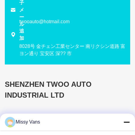
子

メ
ー
twooauto@hotmail.com
ル
追

加
8028号 金チェン工業センター 南リクシン道路 富
ヨン通り 宝安区 深?? 市
SHENZHEN TWOO AUTO
INDUSTRIAL LTD
Missy Vans