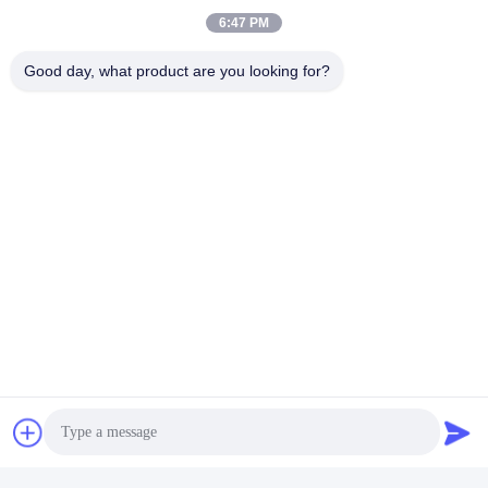
6:47 PM
Good day, what product are you looking for?
Mr. Bruce
Sales Manager
ワッツアップ:
+8618576436547
微信:
+86-185-7643-6547