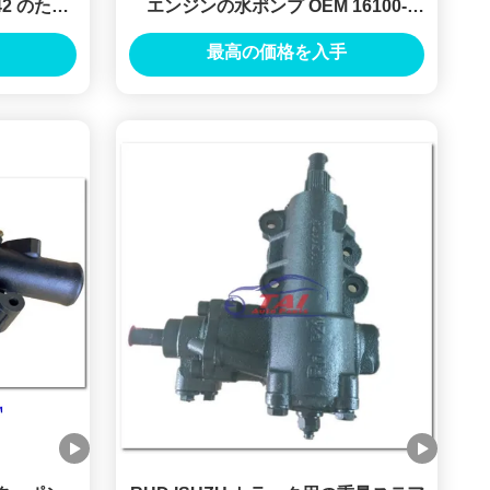
42 のため
エンジンの水ポンプ OEM 16100-
ポンプ
2531 のための車のパワー ステアリン
最高の価格を入手
グ ポンプ