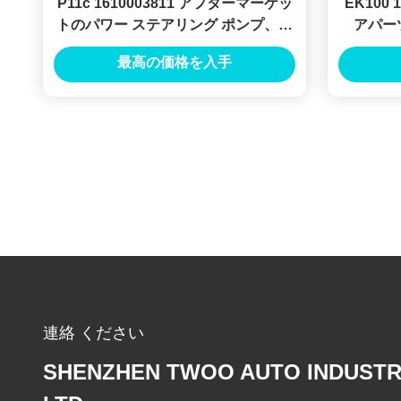
P11c 1610003811 アフターマーケッ
EK100
トのパワー ステアリング ポンプ、日
アパー
野のためのトラック冷却水ポンプ タ
Ek1
最高の価格を入手
イプ 16100-03811
連絡 ください
SHENZHEN TWOO AUTO INDUSTR