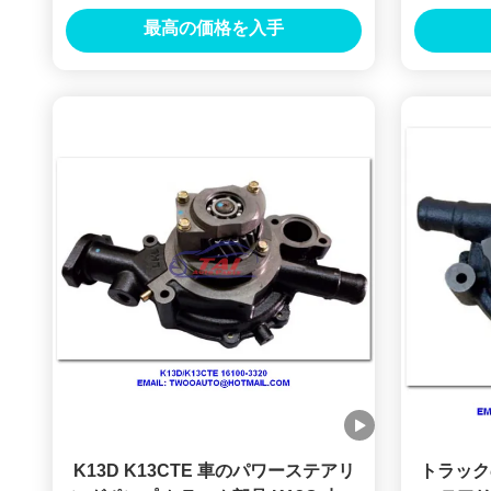
用冷却 トラック用水ポンプ 16100-
ル
最高の価格を入手
2466 Ek100型
K13D K13CTE 車のパワーステアリ
トラック