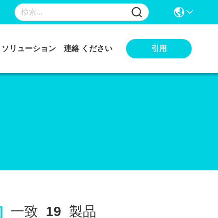
引用
ソリューション
連絡 ください
]
一致
19
製品