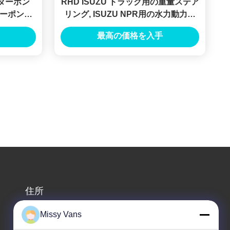
ォーターポン
RHD ISUZU トラック用の重量ステア
ーポンプ
リング, ISUZU NPR用の水力動力ス
 K13c
テアリング RHD 89735610
最高の価格を入手
住所
会社の住所
Missy Vans
8028号 金チェン工業センター 南リクシン道路 富ヨン