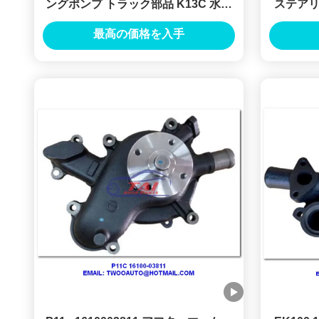
ングポンプ トラック部品 K13C 水ポ
ステアリン
ンプ アッシー OEM 16100-3320
スの水ポ
最高の価格を入手