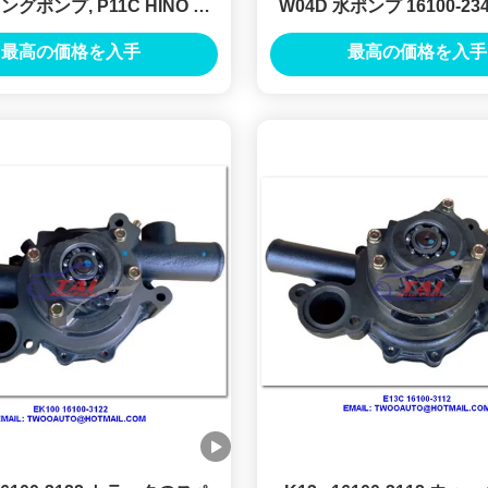
グポンプ, P11C HINO バ
W04D 水ポンプ 16100-23
ンプ OEM 16100-3910
のパワー ステアリング 
最高の価格を入手
最高の価格を入手