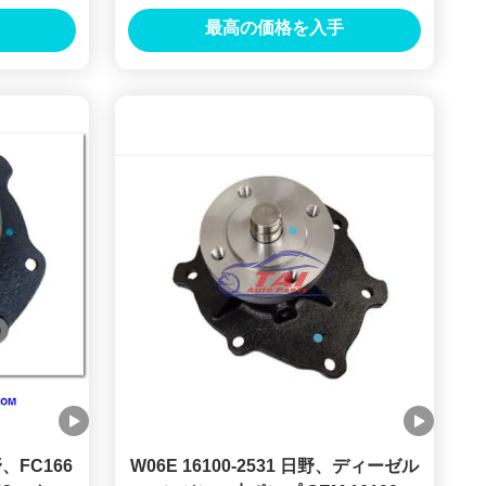
ino 500
/ 車用冷却水ポンプ 16100-3820
最高の価格を入手
E0021
野、FC166
W06E 16100-2531 日野、ディーゼル