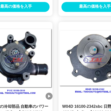
エンジン 部品 水ポンプ
ィーゼル・パーツ Asm For H
最高の価格を入手
最高の価格を入手
トラック・パーツ 16100-
の冷却部品 自動車のパワー
W04D 16100-2342sbc 日