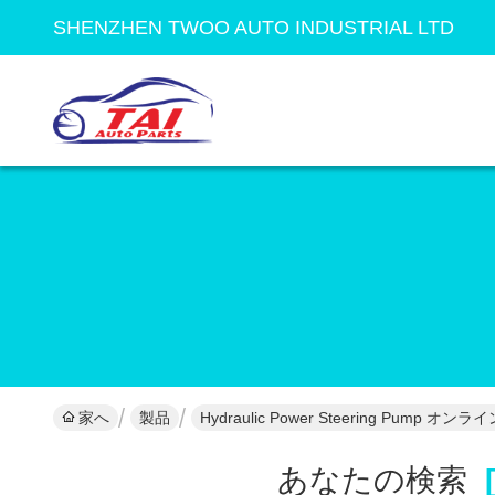
SHENZHEN TWOO AUTO INDUSTRIAL LTD
家へ
製品
Hydraulic Power Steering Pump オ
あなたの検索
[