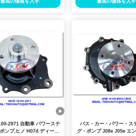
最高の価格を入手
最高の価格を入手
0K020
6100-2971 自動車 パワーステ
バス・カー・パワー・ス
ンプ,ヒノ H07d ディーゼ
グ・ポンプ J08e J05e 