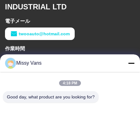
INDUSTRIAL LTD
電子メール
twooauto@hotmail.com
作業時間
9:00-18:30
Missy Vans
住所
4:18 PM
会社の住所
8028号 金チェン工業センター 南リクシン道路 富ヨン通り 宝安区
Good day, what product are you looking for?
深?? 市
工場アドレス
1010号 南キオヘ道,キオトウ,フヨン,バオアン地区,深??,中国
電話番号