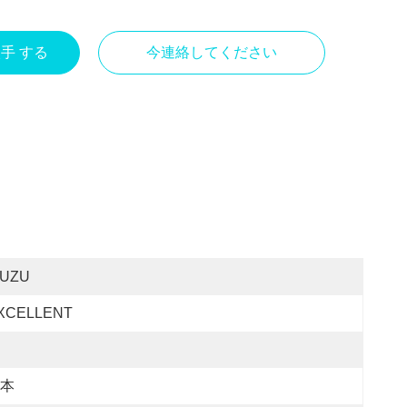
入手 する
今連絡してください
SUZU
XCELLENT
本