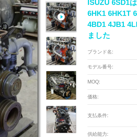
ISUZU 6SD
6HK1 6HK1T 
4BD1 4JB
ました
ブランド名:
モデル番号:
MOQ:
価格:
支払条件:
供給能力: