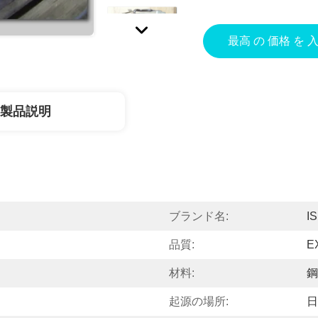
最高 の 価格 を 
製品説明
ブランド名:
I
品質:
E
材料:
鋼
起源の場所:
日