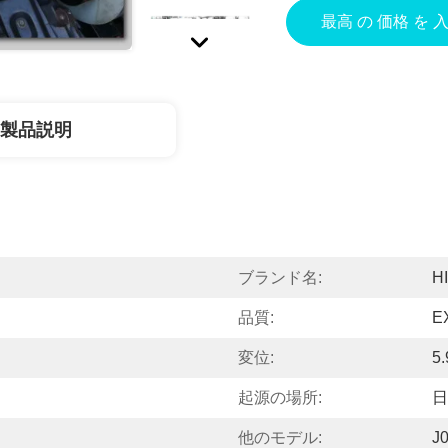
最高 の 価格 を 
製品説明
ブランド名:
H
品質:
E
変位:
5.
起源の場所:
日
他のモデル:
J