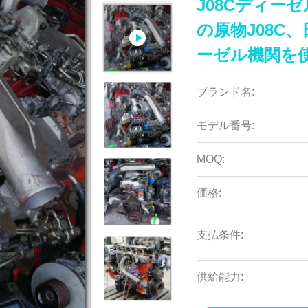
J08Cディー
の原物J08C
ーゼル機関を
ブランド名:
モデル番号:
MOQ:
価格:
支払条件:
供給能力: