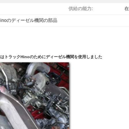
供給の能力:
在
hinoのディーゼル機関の部品
日本はトラックHinoのためにディーゼル機関を使用しました