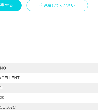
入手 する
今連絡してください
INO
XCELLENT
9L
本
05C J07C