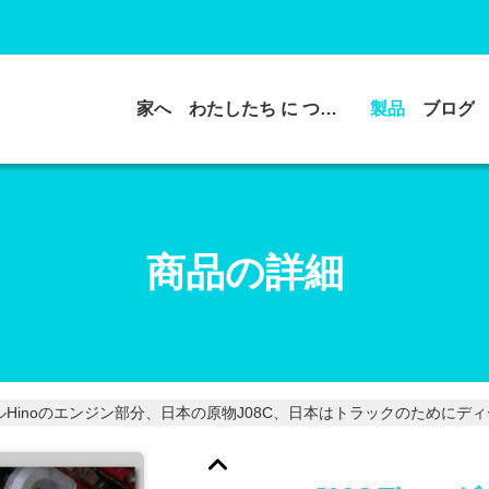
家へ
わたしたち に つい て
製品
ブログ
商品の詳細
ゼルHinoのエンジン部分、日本の原物J08C、日本はトラックのために