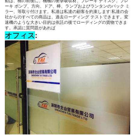
動は、橋の前後に、機械の衝撃吸収材、ブレーキ ディスク、ブレ
ーキ ポンプ、方向、ドア、棒、ランプおよびランタンのバック ミ
ラー、等取り付けます。私達は私達の顧客を約束します:私達の会
社からのすべての商品は、過去ローディング テストできます。変
速機のような大きい目的は依託の後でローディングの貨物できま
す。承認に質問題があれば
オフィス
: