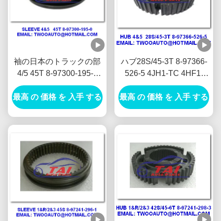
袖の日本のトラックの部
ハブ28S/45-3T 8-97366-
4/5 45T 8-97300-195-0
526-5 4JH1-TC 4HF1-
4JH1-TC 4HF1-2005
2005 NKR-71MYY5T Jap
最高 の 価格 を 入手 する
NKR-71MYY5Tを連動さ
最高 の 価格 を 入手 する
のトラックのレッカー車
せて下さい