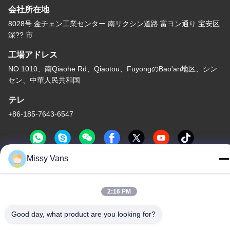
会社所在地
8028号 金チェン工業センター 南リクシン道路 富ヨン通り 宝安区
深?? 市
工場アドレス
NO 1010、南Qiaohe Rd、Qiaotou、FuyongのBao'an地区、シン
セン、中華人民共和国
テレ
+86-185-7643-6547
Missy Vans
中国 良質 日本のエンジン部分 提供者 著作権 -2026 SHENZHEN
TWOO AUTO INDUSTRIAL LTD すべての権利は保護されていま
2:16 PM
す.
プライバシーポリシー
|
地図
Good day, what product are you looking for?