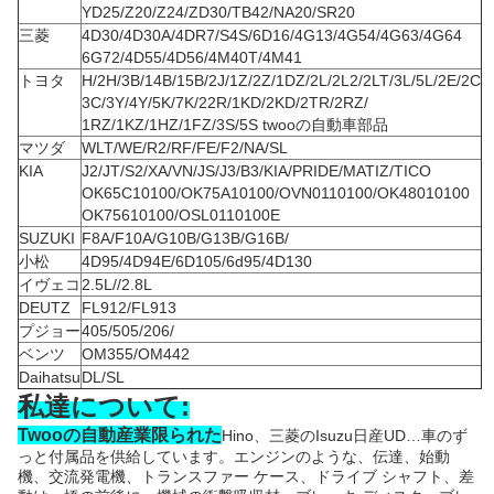
YD25/Z20/Z24/ZD30/TB42/NA20/SR20
三菱
4D30/4D30A/4DR7/S4S/6D16/4G13/4G54/4G63/4G64
6G72/4D55/4D56/4M40T/4M41
トヨタ
H/2H/3B/14B/15B/2J/1Z/2Z/1DZ/2L/2L2/2LT/3L/5L/2E/2C
3C/3Y/4Y/5K/7K/22R/1KD/2KD/2TR/2RZ/
1RZ/1KZ/1HZ/1FZ/3S/5S twooの自動車部品
マツダ
WLT/WE/R2/RF/FE/F2/NA/SL
KIA
J2/JT/S2/XA/VN/JS/J3/B3/KIA/PRIDE/MATIZ/TICO
OK65C10100/OK75A10100/OVN0110100/OK48010100
OK75610100/OSL0110100E
SUZUKI
F8A/F10A/G10B/G13B/G16B/
小松
4D95/4D94E/6D105/6d95/4D130
イヴェコ
2.5L//2.8L
DEUTZ
FL912/FL913
プジョー
405/505/206/
ベンツ
OM355/OM442
Daihatsu
DL/SL
私達について:
Twooの自動産業限られた
Hino、三菱のIsuzu日産UD…車のず
っと付属品を供給しています。エンジンのような、伝達、始動
機、交流発電機、トランスファー ケース、ドライブ シャフト、差