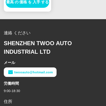
最高 の 価格 を 入手 する
NKR-71MYY5Tを分けま
す
連絡 ください
SHENZHEN TWOO AUTO
INDUSTRIAL LTD
メール
twooauto@hotmail.com
労働時間
9:00-18:30
住所