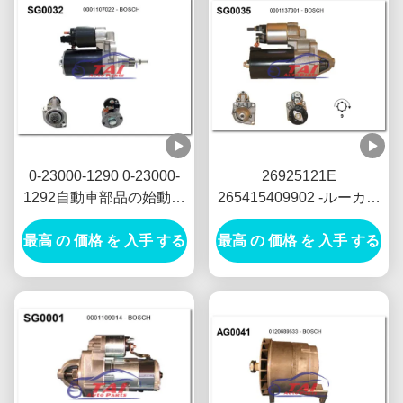
0-23000-1290 0-23000-
26925121E
1292自動車部品の始動機
265415409902 -ルーカス
モーター日光の始動機モ
の始動機モーター12V
最高 の 価格 を 入手 する
ーター24V 5.5KW 11T
1.7KW 8T MOTORES DE
最高 の 価格 を 入手 する
Motores De Arranque
ARRANQUE