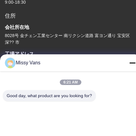
9:00-18:30
住所
会社所在地
8028号 金チェン工業センター 南リクシン道路 富ヨン通り 宝安区
深?? 市
工場アドレス
NO 1010、南Qiaohe Rd、Qiaotou、FuyongのBao'an地区、シン
Missy Vans
セン、中華人民共和国
テレ
6:21 AM
+86-185-7643-6547
Good day, what product are you looking for?
中国 良質 日本のエンジン部分 提供者 著作権 -2026 SHENZHEN
TWOO AUTO INDUSTRIAL LTD すべての権利は保護されていま