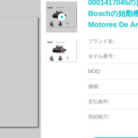
00014170
Boschの始動機
Motores De A
ブランド名:
モデル番号:
MOQ:
価格:
支払条件:
供給能力: