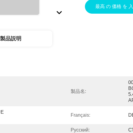
最高 の 価格 を 
製品説明
0
B
製品名:
5
A
E 
Français:
D
Pусский:
С