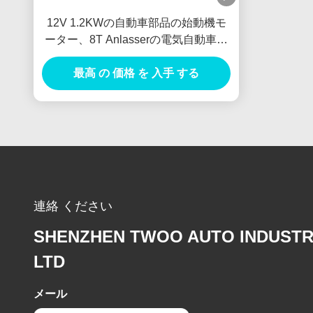
12V 1.2KWの自動車部品の始動機モ
ーター、8T Anlasserの電気自動車の
始動機
最高 の 価格 を 入手 する
連絡 ください
SHENZHEN TWOO AUTO INDUSTR
LTD
メール