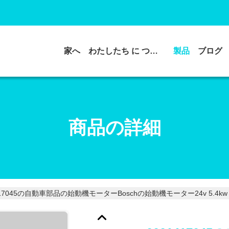
家へ
わたしたち に つい て
製品
ブログ
商品の詳細
417045の自動車部品の始動機モーターBoschの始動機モーター24v 5.4kw 9t Mo