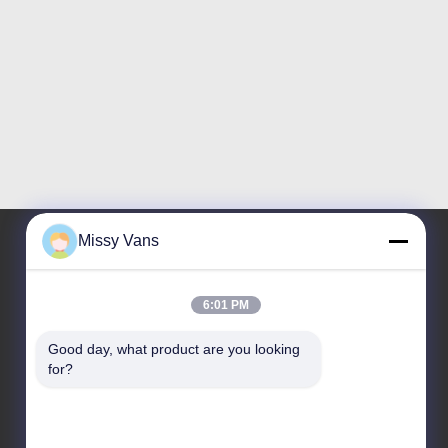
Missy Vans
住所
6:01 PM
会社所在地
Good day, what product are you looking 
8028号 金チェン工業センター 南リクシン道路 富ヨン
for?
通り 宝安区 深?? 市
工場アドレス