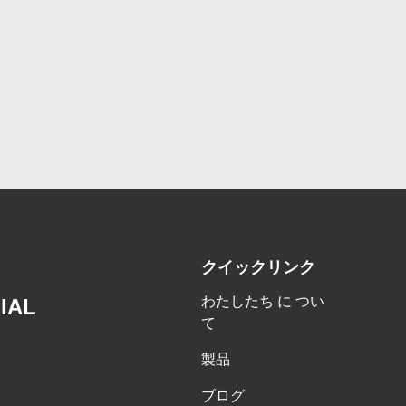
クイックリンク
わたしたち に つい
IAL
て
製品
ブログ