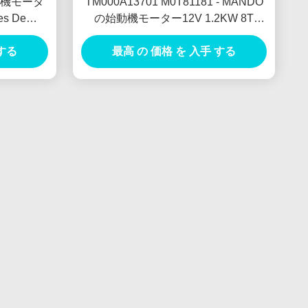
動機モータ
TM000A13701 M0T81181 - MANDO
es De
の始動機モーター12V 1.2KW 8T
MOTORES DE ARRANQUE
 する
最高 の 価格 を 入手 する