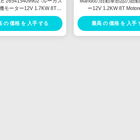
1E 265415409902 -ルーカス
Mandoの自動車部品の始
モーター12V 1.7KW 8T
ー12V 1.2KW 8T Motor
ORES DE ARRANQUE
Arranque
 の 価格 を 入手 する
最高 の 価格 を 入手