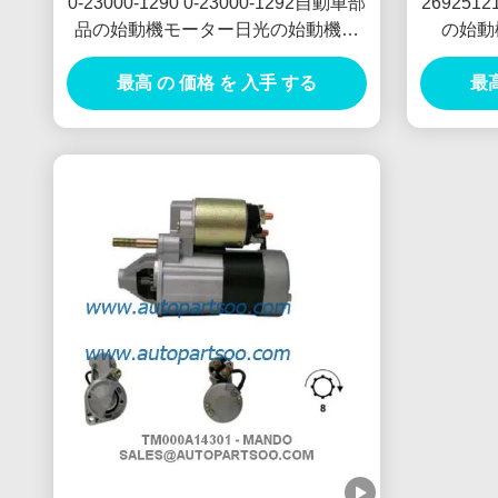
0-23000-1290 0-23000-1292自動車部
2692512
品の始動機モーター日光の始動機モ
の始動機
ーター24V 5.5KW 11T Motores De
MOT
最高 の 価格 を 入手 する
Arranque
最高