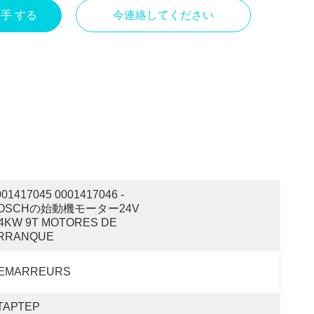
入手 する
今連絡してください
001417045 0001417046 - 
OSCHの始動機モーター24V 
.4KW 9T MOTORES DE 
RRANQUE
EMARREURS
ТАРТЕР