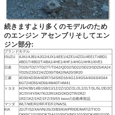
続きますより多くのモデルのため
のエンジン アセンブリそしてエン
ジン部分:
ブランド
モデル
ISUZU
4JA1/4JB1/4JG2/4JX1/4EE1/4ZE1/4ZD1/4EE1T/4BD1
4BD1T/4BD2T/4BA1/4HE1/4HF1/4HG1/4HK1/6VE1
日産
TD25/TD27/TD27T/TD42/QD32/SD22/SD23/SD25/KA24
YD25/Z20/Z24/ZD30/TB42/NA20/SR20
三菱
4D30/4D30A/4DR7/S4S/6D16/4G13/4G54/4G63/4G64
6G72/4D55/4D56/4M40T/4M41
トヨタ
H/2H/3B/14B/15B/2J/1Z/2Z/1DZ/2L/2L2/2LT/3L/5L/2E/2C
3C/3Y/4Y/5K/7K/22R/1KD/2KD/2TR/2RZ/
1RZ/1KZ/1HZ/1FZ/3S/5S twooの自動車部品
マツダ
WLT/WE/R2/RF/FE/F2/NA/SL
KIA
J2/JT/S2/XA/VN/JS/J3/B3/KIA/PRIDE/MATIZ/TICO
OK65C10100/OK75A10100/OVN0110100/OK48010100