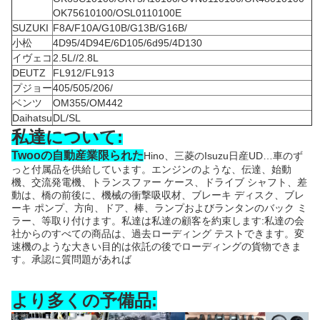
OK75610100/OSL0110100E
SUZUKI
F8A/F10A/G10B/G13B/G16B/
小松
4D95/4D94E/6D105/6d95/4D130
イヴェコ
2.5L//2.8L
DEUTZ
FL912/FL913
プジョー
405/505/206/
ベンツ
OM355/OM442
Daihatsu
DL/SL
私達について:
Twooの自動産業限られた
Hino、三菱のIsuzu日産UD…車のず
っと付属品を供給しています。エンジンのような、伝達、始動
機、交流発電機、トランスファー ケース、ドライブ シャフト、差
動は、橋の前後に、機械の衝撃吸収材、ブレーキ ディスク、ブレ
ーキ ポンプ、方向、ドア、棒、ランプおよびランタンのバック ミ
ラー、等取り付けます。私達は私達の顧客を約束します:私達の会
社からのすべての商品は、過去ローディング テストできます。変
速機のような大きい目的は依託の後でローディングの貨物できま
す。承認に質問題があれば
より多くの予備品: