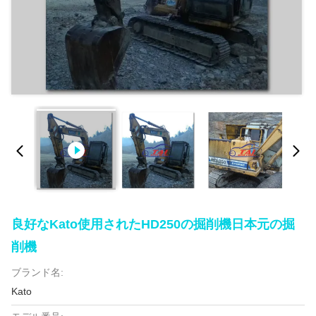
良好なKato使用されたHD250の掘削機日本元の掘
削機
ブランド名:
Kato