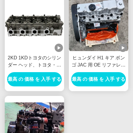
2KD 1KDトヨタのシリン
ヒュンダイ H1 キア ボン
ダー ヘッド、トヨタ・ハ
ゴ JAC 用 OE リファレン
イラックス2.5 D4D
ス C4BH D4BH 2.5L ター
最高 の 価格 を 入手 する
（2KD）エンジンのシリ
ボディーゼル エンジン ロ
最高 の 価格 を 入手 する
ンダー ヘッド
ングブロック