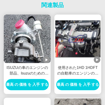
関連製品
ISUZUの車のエンジンの
使用された1HD 1HDFT
部品、Isuzuのための
の自動車のエンジンの部
4HK1 8980795692ディー
品のディーゼル タイプ固
最高 の 価格 を 入手 する
ゼル機関IHI 4HK1-TCの
最高 の 価格 を 入手 する
体材料の長い寿命
ターボチャージャー