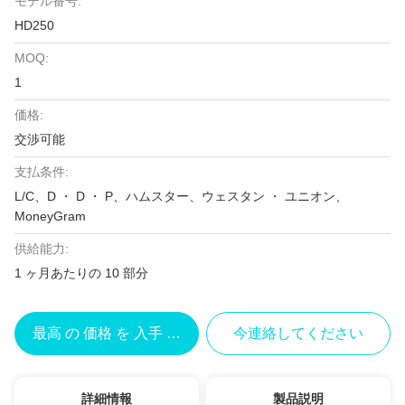
モデル番号:
HD250
MOQ:
1
価格:
交渉可能
支払条件:
L/C、D ・ D ・ P、ハムスター、ウェスタン ・ ユニオン、
MoneyGram
供給能力:
1 ヶ月あたりの 10 部分
最高 の 価格 を 入手 する
今連絡してください
詳細情報
製品説明