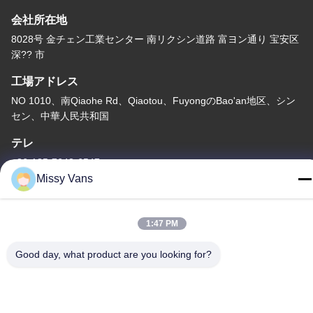
会社所在地
8028号 金チェン工業センター 南リクシン道路 富ヨン通り 宝安区
深?? 市
工場アドレス
NO 1010、南Qiaohe Rd、Qiaotou、FuyongのBao'an地区、シン
セン、中華人民共和国
テレ
+86-185-7643-6547
Missy Vans
1:47 PM
中国 良質 日本のエンジン部分 提供者 著作権 -2026 SHENZHEN
Good day, what product are you looking for?
TWOO AUTO INDUSTRIAL LTD すべての権利は保護されていま
す.
プライバシーポリシー
|
地図