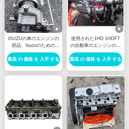
ISUZUの車のエンジンの
使用された1HD 1HDFT
部品、Isuzuのための
の自動車のエンジンの部
4HK1 8980795692ディー
品のディーゼル タイプ固
最高 の 価格 を 入手 する
ゼル機関IHI 4HK1-TCの
最高 の 価格 を 入手 する
体材料の長い寿命
ターボチャージャー