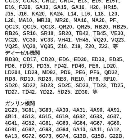
CG13、CGA3、CR12、CR14、E13、E15、E15T、
E16、FJ20、GA13、GA15、GA16、H20、HR15、
J15、J16、KA20、KA24、L14、L16、L18、L20、
L28、MA10、MR18、MR20、NA16、NA20、PF、
QG13、QG15、QG18、QR20、QR25、RB20、RB25、
RB26、SR16、SR18、SR20、TB42、TB45、VE30、
VG20、VG30、VG33、VH41、VH45、VQ20、VQ23、
VQ25、VQ30、VQ35、Z16、Z18、Z20、Z22、等
ディーゼル機関
BD30、CD17、CD20、ED6、ED30、ED33、ED35、
FD6、FD33、FD35、FD42、FD46、FE6、LD20、
LD20II、LD28、MD92、PD6、PE6、PF6、QD32、
RD8、RD10、RD28、RE8、RE10、RF8、RF10、
SD20、SD22、SD23、SD25、SD33、TD23、TD25、
TD27、TD42、YD22、YD25、ZD30、等
ガソリン機関
2G23、3G81、3G83、4A30、4A31、4A90、4A91、
4B11、4G13、4G15、4G19、4G32、4G33、4G37、
4G41、4G52、4G61、4G63、4G64、4G67、4G69、
4G91、4G92、4G93、4G94、6A10、6A11、6A12、
6A13、6G72、6G73、6G74、G13B、G15B、G22B、