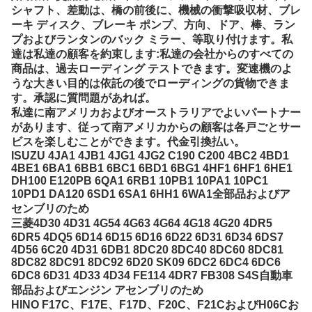
シャフト、差動は、橋の前後に、機械の衝撃吸収材、ブレ
ーキ ディスク、ブレーキ ポンプ、方向、ドア、棒、ラン
プおよびランタンのバック ミラー、等取り付けます。私
達は私達の顧客を約束します:私達の会社からのすべての
商品は、過去ローディング テストできます。変速機のよ
うな大きい目的は依託の後でローディングの貨物できま
す。承認に質問題があれば。
私達に南アメリカおよびオーストラリアでよいパートナー
があります、従って南アメリカからの顧客は各戸ごとサー
ビスを楽しむことができます。代金引換払い。
ISUZU 4JA1 4JB1 4JG1 4JG2 C190 C200 4BC2 4BD1
4BE1 6BA1 6BB1 6BC1 6BD1 6BG1 4HF1 6HF1 6HE1
DH100 E120PB 6QA1 6RB1 10PB1 10PA1 10PC1
10PD1 DA120 6SD1 6SA1 6HH1 6WA1全部品およびア
センブリのため
三菱4D30 4D31 4G54 4G63 4G64 4G18 4G20 4DR5
6DR5 4DQ5 6D14 6D15 6D16 6D22 6D31 6D34 6DS7
4D56 6C20 4D31 6DB1 8DC20 8DC40 8DC60 8DC81
8DC82 8DC91 8DC92 6D20 SK09 6DC2 6DC4 6DC6
6DC8 6D31 4D33 4D34 FE114 4DR7 FB308 S4S自動車
部品およびエンジン アセンブリのため
HINO F17C、F17E、F17D、F20C、F21CおよびH06Cお