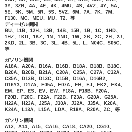
3Y、3ZR、4A、4E、4K、4MU、4S、4VZ、4Y、5A、
5E、5K、5M、5R、5S、5VZ、6M、7A、7K、7M、
F130、MC、MEU、MU、T2、等
ディーゼル機関
BU、11B、12H、13B、14B、15B、1B、1C、1HD、
1HZ、1KD、1KZ、1N、1ND、1W、2B、2C、2H、2J、
2KD、2L、3B、3C、3L、4B、5L、L、N04C、S05C、
等
ガソリン機関
A18A、A20A、B16A、B16B、B18A、B18B、B18C、
B20A、B20B、B21A、C20A、C25A、C27A、C32A、
C35A、D13B、D13C、D15B、D16A、D16B2、
D16Y3、D17A、E05A、E07A、EH、EJ、EK2、EK4、
EM、EP、ES、EV、EW、F18A、F18B、F20A、
F20B、F20C、F22A、F22B、F23A、G20A、G25A、
H22A、H23A、J25A、J30A、J32A、J35A、K20A、
K24A、L13A、L15A、LDA、R18A、R20A、ZC、等
ガソリン機関
A12、A14、A15、CA16、CA18、CA20、CG10、