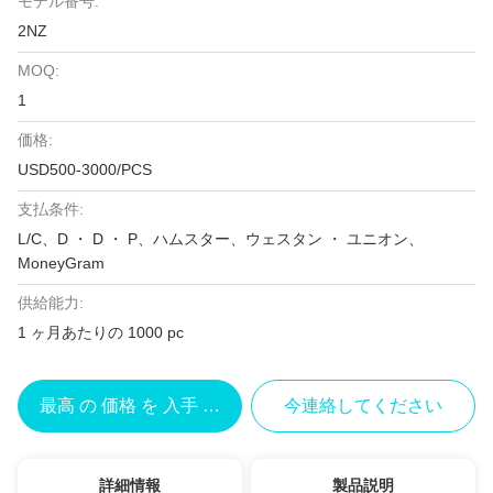
モデル番号:
2NZ
MOQ:
1
価格:
USD500-3000/PCS
支払条件:
L/C、D ・ D ・ P、ハムスター、ウェスタン ・ ユニオン、
MoneyGram
供給能力:
1 ヶ月あたりの 1000 pc
最高 の 価格 を 入手 する
今連絡してください
詳細情報
製品説明