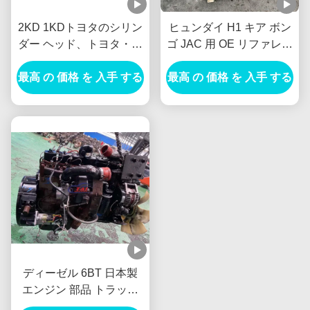
2KD 1KDトヨタのシリン
ヒュンダイ H1 キア ボン
ダー ヘッド、トヨタ・ハ
ゴ JAC 用 OE リファレン
イラックス2.5 D4D
ス C4BH D4BH 2.5L ター
最高 の 価格 を 入手 する
（2KD）エンジンのシリ
ボディーゼル エンジン ロ
最高 の 価格 を 入手 する
ンダー ヘッド
ングブロック
ディーゼル 6BT 日本製
エンジン 部品 トラック
バス用 ロング ブロック