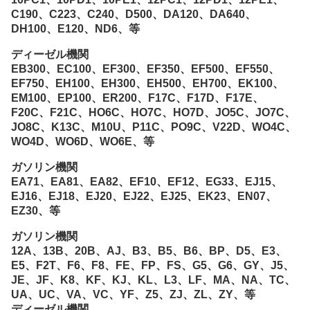
C190、C223、C240、D500、DA120、DA640、
DH100、E120、ND6、等
ディーゼル機関
EB300、EC100、EF300、EF350、EF500、EF550、
EF750、EH100、EH300、EH500、EH700、EK100、
EM100、EP100、ER200、F17C、F17D、F17E、
F20C、F21C、HO6C、HO7C、HO7D、JO5C、JO7C、
JO8C、K13C、M10U、P11C、PO9C、V22D、WO4C、
WO4D、WO6D、WO6E、等
ガソリン機関
EA71、EA81、EA82、EF10、EF12、EG33、EJ15、
EJ16、EJ18、EJ20、EJ22、EJ25、EK23、EN07、
EZ30、等
ガソリン機関
12A、13B、20B、AJ、B3、B5、B6、BP、D5、E3、
E5、F2T、F6、F8、FE、FP、FS、G5、G6、GY、J5、
JE、JF、K8、KF、KJ、KL、L3、LF、MA、NA、TC、
UA、UC、VA、VC、YF、Z5、ZJ、ZL、ZY、等
ディーゼル機関