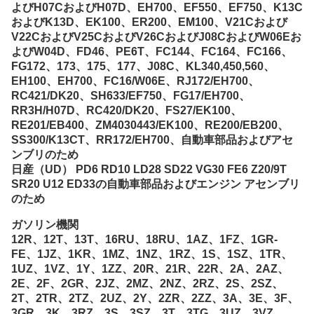
よびH07CおよびH07D、EH700、EF550、EF750、K13C
およびK13D、EK100、ER200、EM100、V21Cおよび
V22CおよびV25CおよびV26CおよびJ08CおよびW06Eお
よびW04D、FD46、PE6T、FC144、FC164、FC166、
FG172、173、175、177、J08C、KL340,450,560、
EH100、EH700、FC16/W06E、RJ172/EH700、
RC421/DK20、SH633/EF750、FG17/EH700、
RR3H/H07D、RC420/DK20、FS27/EK100、
RE201/EB400、ZM4030443/EK100、RE200/EB200、
SS300/K13CT、RR172/EH700、自動車部品およびアセ
ンブリのため
日産（UD） PD6 RD10 LD28 SD22 VG30 FE6 Z20/9T
SR20 U12 ED33の自動車部品およびエンジン アセンブリ
のため
ガソリン機関
12R、12T、13T、16RU、18RU、1AZ、1FZ、1GR-
FE、1JZ、1KR、1MZ、1NZ、1RZ、1S、1SZ、1TR、
1UZ、1VZ、1Y、1ZZ、20R、21R、22R、2A、2AZ、
2E、2F、2GR、2JZ、2MZ、2NZ、2RZ、2S、2SZ、
2T、2TR、2TZ、2UZ、2Y、2ZR、2ZZ、3A、3E、3F、
3GR、3K、3RZ、3S、3SZ、3T、3TG、3UZ、3VZ、