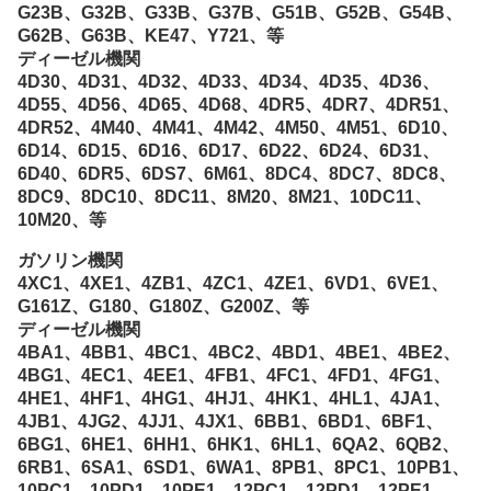
G23B、G32B、G33B、G37B、G51B、G52B、G54B、
G62B、G63B、KE47、Y721、等
ディーゼル機関
4D30、4D31、4D32、4D33、4D34、4D35、4D36、
4D55、4D56、4D65、4D68、4DR5、4DR7、4DR51、
4DR52、4M40、4M41、4M42、4M50、4M51、6D10、
6D14、6D15、6D16、6D17、6D22、6D24、6D31、
6D40、6DR5、6DS7、6M61、8DC4、8DC7、8DC8、
8DC9、8DC10、8DC11、8M20、8M21、10DC11、
10M20、等
ガソリン機関
4XC1、4XE1、4ZB1、4ZC1、4ZE1、6VD1、6VE1、
G161Z、G180、G180Z、G200Z、等
ディーゼル機関
4BA1、4BB1、4BC1、4BC2、4BD1、4BE1、4BE2、
4BG1、4EC1、4EE1、4FB1、4FC1、4FD1、4FG1、
4HE1、4HF1、4HG1、4HJ1、4HK1、4HL1、4JA1、
4JB1、4JG2、4JJ1、4JX1、6BB1、6BD1、6BF1、
6BG1、6HE1、6HH1、6HK1、6HL1、6QA2、6QB2、
6RB1、6SA1、6SD1、6WA1、8PB1、8PC1、10PB1、
10PC1、10PD1、10PE1、12PC1、12PD1、12PE1、