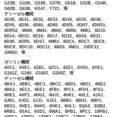
G23B、G32B、G33B、G37B、G51B、G52B、G54B、
G62B、G63B、KE47、Y721、等
ディーゼル機関
4D30、4D31、4D32、4D33、4D34、4D35、4D36、
4D55、4D56、4D65、4D68、4DR5、4DR7、4DR51、
4DR52、4M40、4M41、4M42、4M50、4M51、6D10、
6D14、6D15、6D16、6D17、6D22、6D24、6D31、
6D40、6DR5、6DS7、6M61、8DC4、8DC7、8DC8、
8DC9、8DC10、8DC11、8M20、8M21、10DC11、
10M20、等
ガソリン機関
4XC1、4XE1、4ZB1、4ZC1、4ZE1、6VD1、6VE1、
G161Z、G180、G180Z、G200Z、等
ディーゼル機関
4BA1、4BB1、4BC1、4BC2、4BD1、4BE1、4BE2、
4BG1、4EC1、4EE1、4FB1、4FC1、4FD1、4FG1、
4HE1、4HF1、4HG1、4HJ1、4HK1、4HL1、4JA1、
4JB1、4JG2、4JJ1、4JX1、6BB1、6BD1、6BF1、
6BG1、6HE1、6HH1、6HK1、6HL1、6QA2、6QB2、
6RB1、6SA1、6SD1、6WA1、8PB1、8PC1、10PB1、
10PC1、10PD1、10PE1、12PC1、12PD1、12PE1、