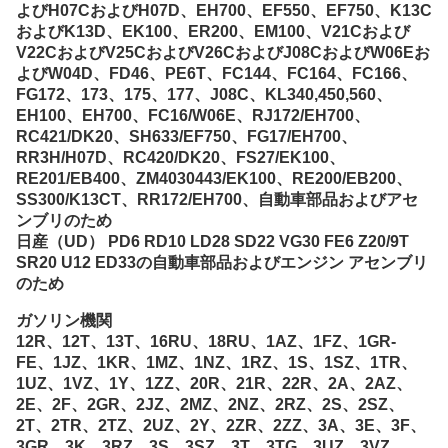
よびH07CおよびH07D、EH700、EF550、EF750、K13C
およびK13D、EK100、ER200、EM100、V21Cおよび
V22CおよびV25CおよびV26CおよびJ08CおよびW06Eお
よびW04D、FD46、PE6T、FC144、FC164、FC166、
FG172、173、175、177、J08C、KL340,450,560、
EH100、EH700、FC16/W06E、RJ172/EH700、
RC421/DK20、SH633/EF750、FG17/EH700、
RR3H/H07D、RC420/DK20、FS27/EK100、
RE201/EB400、ZM4030443/EK100、RE200/EB200、
SS300/K13CT、RR172/EH700、自動車部品およびアセ
ンブリのため
日産（UD） PD6 RD10 LD28 SD22 VG30 FE6 Z20/9T
SR20 U12 ED33の自動車部品およびエンジン アセンブリ
のため
ガソリン機関
12R、12T、13T、16RU、18RU、1AZ、1FZ、1GR-
FE、1JZ、1KR、1MZ、1NZ、1RZ、1S、1SZ、1TR、
1UZ、1VZ、1Y、1ZZ、20R、21R、22R、2A、2AZ、
2E、2F、2GR、2JZ、2MZ、2NZ、2RZ、2S、2SZ、
2T、2TR、2TZ、2UZ、2Y、2ZR、2ZZ、3A、3E、3F、
3GR、3K、3RZ、3S、3SZ、3T、3TG、3UZ、3VZ、