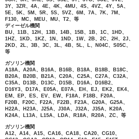
3Y、3ZR、4A、4E、4K、4MU、4S、4VZ、4Y、5A、
5E、5K、5M、5R、5S、5VZ、6M、7A、7K、7M、
F130、MC、MEU、MU、T2、等
ディーゼル機関
BU、11B、12H、13B、14B、15B、1B、1C、1HD、
1HZ、1KD、1KZ、1N、1ND、1W、2B、2C、2H、2J、
2KD、2L、3B、3C、3L、4B、5L、L、N04C、S05C、
等
ガソリン機関
A18A、A20A、B16A、B16B、B18A、B18B、B18C、
B20A、B20B、B21A、C20A、C25A、C27A、C32A、
C35A、D13B、D13C、D15B、D16A、D16B2、
D16Y3、D17A、E05A、E07A、EH、EJ、EK2、EK4、
EM、EP、ES、EV、EW、F18A、F18B、F20A、
F20B、F20C、F22A、F22B、F23A、G20A、G25A、
H22A、H23A、J25A、J30A、J32A、J35A、K20A、
K24A、L13A、L15A、LDA、R18A、R20A、ZC、等
ガソリン機関
A12、A14、A15、CA16、CA18、CA20、CG10、