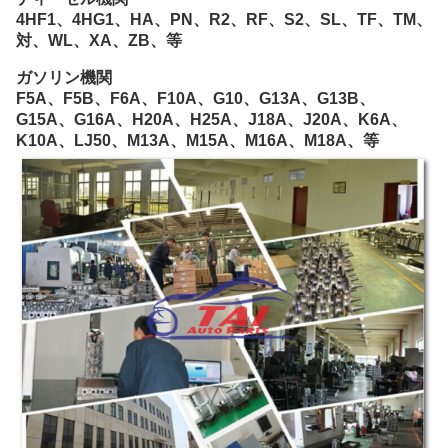
4HF1、4HG1、HA、PN、R2、RF、S2、SL、TF、TM、
対、WL、XA、ZB、等
ガソリン機関
F5A、F5B、F6A、F10A、G10、G13A、G13B、
G15A、G16A、H20A、H25A、J18A、J20A、K6A、
K10A、LJ50、M13A、M15A、M16A、M18A、等