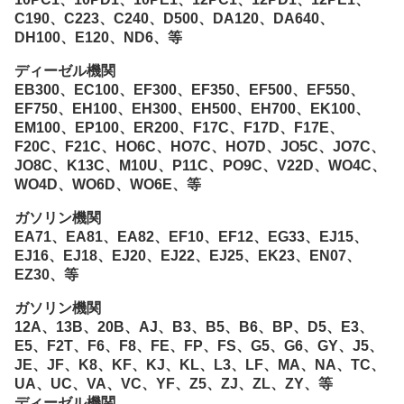
C190、C223、C240、D500、DA120、DA640、
DH100、E120、ND6、等
ディーゼル機関
EB300、EC100、EF300、EF350、EF500、EF550、
EF750、EH100、EH300、EH500、EH700、EK100、
EM100、EP100、ER200、F17C、F17D、F17E、
F20C、F21C、HO6C、HO7C、HO7D、JO5C、JO7C、
JO8C、K13C、M10U、P11C、PO9C、V22D、WO4C、
WO4D、WO6D、WO6E、等
ガソリン機関
EA71、EA81、EA82、EF10、EF12、EG33、EJ15、
EJ16、EJ18、EJ20、EJ22、EJ25、EK23、EN07、
EZ30、等
ガソリン機関
12A、13B、20B、AJ、B3、B5、B6、BP、D5、E3、
E5、F2T、F6、F8、FE、FP、FS、G5、G6、GY、J5、
JE、JF、K8、KF、KJ、KL、L3、LF、MA、NA、TC、
UA、UC、VA、VC、YF、Z5、ZJ、ZL、ZY、等
ディーゼル機関