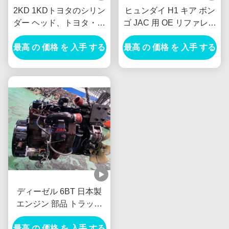
2KD 1KDトヨタのシリン
ヒュンダイ H1 キア ボン
ダー ヘッド、トヨタ・ハ
ゴ JAC 用 OE リファレン
イラックス2.5 D4D
ス C4BH D4BH 2.5L ター
最高 の 価格 を 入手 する
（2KD）エンジンのシリ
ボディーゼル エンジン ロ
最高 の 価格 を 入手 する
ンダー ヘッド
ングブロック
ディーゼル 6BT 日本製
エンジン 部品 トラック
バス用 ロング ブロック
最高 の 価格 を 入手 する
発電機