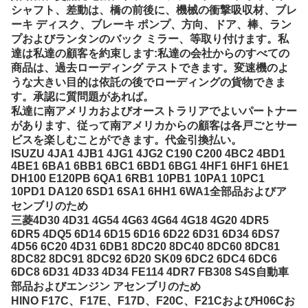
シャフト、差動は、橋の前後に、機械の衝撃吸収材、ブレ
ーキ ディスク、ブレーキ ポンプ、方向、ドア、棒、ラン
プおよびランタンのバック ミラー、等取り付けます。私
達は私達の顧客を約束します:私達の会社からのすべての
商品は、過去ローディング テストできます。変速機のよ
うな大きい目的は依託の後でローディングの貨物できま
す。承認に質問題があれば。
私達に南アメリカおよびオーストラリアでよいパートナー
があります、従って南アメリカからの顧客は各戸ごとサー
ビスを楽しむことができます。代金引換払い。
ISUZU 4JA1 4JB1 4JG1 4JG2 C190 C200 4BC2 4BD1
4BE1 6BA1 6BB1 6BC1 6BD1 6BG1 4HF1 6HF1 6HE1
DH100 E120PB 6QA1 6RB1 10PB1 10PA1 10PC1
10PD1 DA120 6SD1 6SA1 6HH1 6WA1全部品およびア
センブリのため
三菱4D30 4D31 4G54 4G63 4G64 4G18 4G20 4DR5
6DR5 4DQ5 6D14 6D15 6D16 6D22 6D31 6D34 6DS7
4D56 6C20 4D31 6DB1 8DC20 8DC40 8DC60 8DC81
8DC82 8DC91 8DC92 6D20 SK09 6DC2 6DC4 6DC6
6DC8 6D31 4D33 4D34 FE114 4DR7 FB308 S4S自動車
部品およびエンジン アセンブリのため
HINO F17C、F17E、F17D、F20C、F21CおよびH06Cお