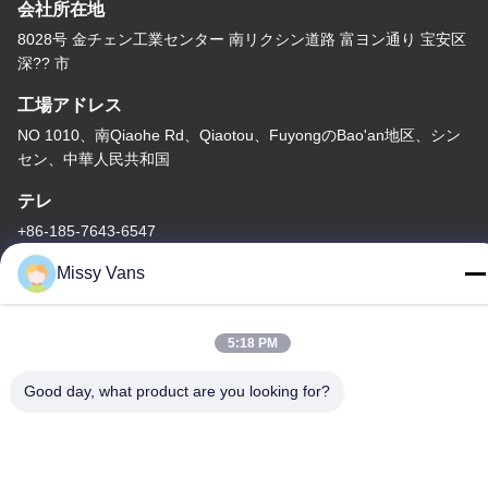
会社所在地
8028号 金チェン工業センター 南リクシン道路 富ヨン通り 宝安区
深?? 市
工場アドレス
NO 1010、南Qiaohe Rd、Qiaotou、FuyongのBao'an地区、シン
セン、中華人民共和国
テレ
+86-185-7643-6547
Missy Vans
5:18 PM
中国 良質 日本のエンジン部分 提供者 著作権 -2026 SHENZHEN
TWOO AUTO INDUSTRIAL LTD すべての権利は保護されていま
Good day, what product are you looking for?
す.
プライバシーポリシー
|
地図