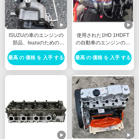
ISUZUの車のエンジンの
使用された1HD 1HDFT
部品、Isuzuのための
の自動車のエンジンの部
4HK1 8980795692ディー
品のディーゼル タイプ固
最高 の 価格 を 入手 する
ゼル機関IHI 4HK1-TCの
最高 の 価格 を 入手 する
体材料の長い寿命
ターボチャージャー