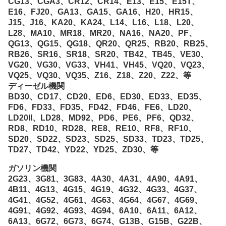
CG13、CGA3、CR12、CR14、E13、E15、E15T、
E16、FJ20、GA13、GA15、GA16、H20、HR15、
J15、J16、KA20、KA24、L14、L16、L18、L20、
L28、MA10、MR18、MR20、NA16、NA20、PF、
QG13、QG15、QG18、QR20、QR25、RB20、RB25、
RB26、SR16、SR18、SR20、TB42、TB45、VE30、
VG20、VG30、VG33、VH41、VH45、VQ20、VQ23、
VQ25、VQ30、VQ35、Z16、Z18、Z20、Z22、等
ディーゼル機関
BD30、CD17、CD20、ED6、ED30、ED33、ED35、
FD6、FD33、FD35、FD42、FD46、FE6、LD20、
LD20II、LD28、MD92、PD6、PE6、PF6、QD32、
RD8、RD10、RD28、RE8、RE10、RF8、RF10、
SD20、SD22、SD23、SD25、SD33、TD23、TD25、
TD27、TD42、YD22、YD25、ZD30、等
ガソリン機関
2G23、3G81、3G83、4A30、4A31、4A90、4A91、
4B11、4G13、4G15、4G19、4G32、4G33、4G37、
4G41、4G52、4G61、4G63、4G64、4G67、4G69、
4G91、4G92、4G93、4G94、6A10、6A11、6A12、
6A13、6G72、6G73、6G74、G13B、G15B、G22B、