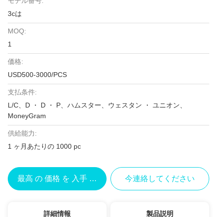
モデル番号:
3cは
MOQ:
1
価格:
USD500-3000/PCS
支払条件:
L/C、D ・ D ・ P、ハムスター、ウェスタン ・ ユニオン、
MoneyGram
供給能力:
1 ヶ月あたりの 1000 pc
最高 の 価格 を 入手 する
今連絡してください
詳細情報
製品説明